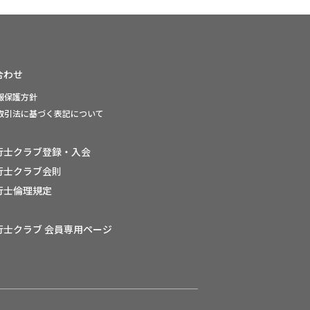
合わせ
報保護方針
取引法に基づく表記について
行士クラブ登録・入会
行士クラブ会則
行士倫理規定
行士クラブ 会員専用ページ