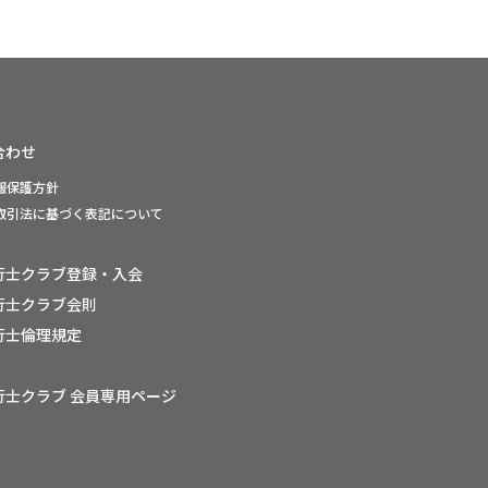
合わせ
報保護方針
取引法に基づく表記について
行士クラブ登録・入会
行士クラブ会則
行士倫理規定
行士クラブ 会員専用ページ